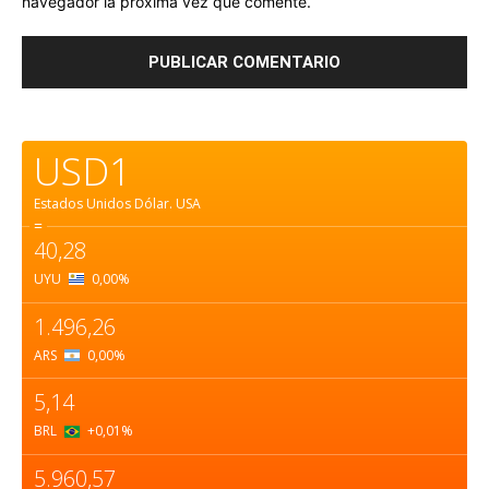
navegador la próxima vez que comente.
USD1
Estados Unidos Dólar.
USA
=
40,28
UYU
0,00
%
1.496,26
ARS
0,00
%
5,14
BRL
+0,01
%
5.960,57