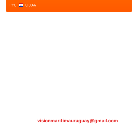
PYG
0,00
%
Sobre nosotros
ASOCIACIÓN CULTURAL Y EDUCATIVA URUGUAY
MARÍTIMO Personería Jurídica M.E.C Nº10457
Dr. Alejandro Beisso 1618.
Telefax (0598) 2 403 62 25
Organización Civil Sin Fines de Lucro
Contáctanos:
visionmaritimauruguay@gmail.com