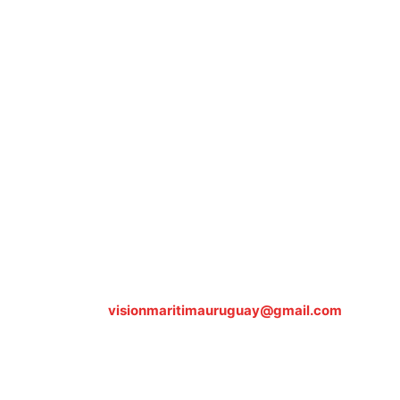
Sobre nosotros
ASOCIACIÓN CULTURAL Y EDUCATIVA URUGUAY
MARÍTIMO Personería Jurídica M.E.C Nº10457
Dr. Alejandro Beisso 1618.
Telefax (0598) 2 403 62 25
Organización Civil Sin Fines de Lucro
Contáctanos:
visionmaritimauruguay@gmail.com