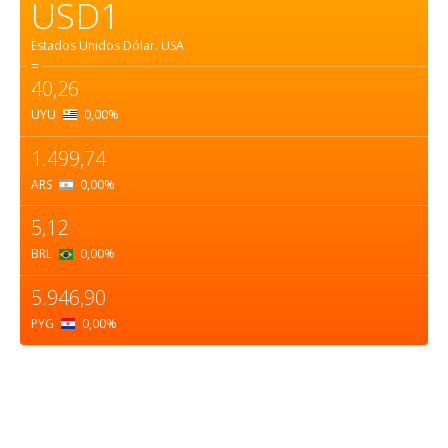
USD1
Estados Unidos Dólar.
USA
=
40,26
UYU
0,00
%
1.499,74
ARS
0,00
%
5,12
BRL
0,00
%
5.946,90
PYG
0,00
%