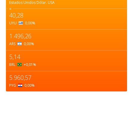
Estados Unidos Dólar.
USA
=
40,28
UYU
0,00
%
1.496,26
ARS
0,00
%
5,14
BRL
+0,01
%
5.960,57
PYG
0,00
%