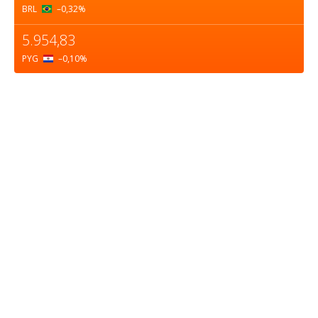
BRL
–0,32
%
5.954,83
PYG
–0,10
%
Sobre nosotros
ASOCIACIÓN CULTURAL Y EDUCATIVA URUGUAY
MARÍTIMO Personería Jurídica M.E.C Nº10457
Dr. Alejandro Beisso 1618.
Telefax (0598) 2 403 62 25
Organización Civil Sin Fines de Lucro