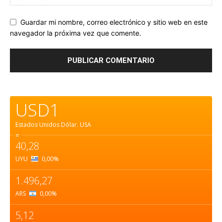
Guardar mi nombre, correo electrónico y sitio web en este
navegador la próxima vez que comente.
USD1
Estados Unidos Dólar.
USA
=
40,28
UYU
0,00
%
1.496,27
ARS
0,00
%
5,12