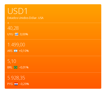
USD1
Estados Unidos Dólar.
USA
=
40,28
UYU
0,00
%
1.499,00
ARS
+0,10
%
5,10
BRL
–0,01
%
5.928,35
PYG
–0,29
%