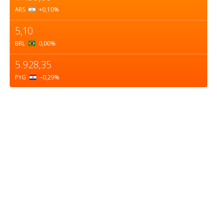
ARS
+0,10
%
5,10
BRL
0,00
%
5.928,35
PYG
–0,29
%
Sobre nosotros
ASOCIACIÓN CULTURAL Y EDUCATIVA URUGUAY
MARÍTIMO Personería Jurídica M.E.C Nº10457