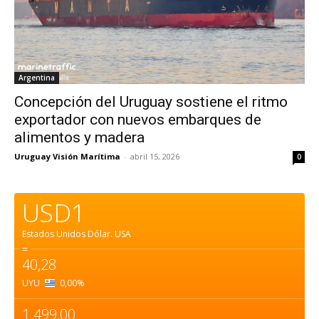
Argentina
Concepción del Uruguay sostiene el ritmo
exportador con nuevos embarques de
alimentos y madera
Uruguay Visión Marítima
-
abril 15, 2026
0
USD1
Estados Unidos Dólar.
USA
=
40,28
UYU
0,00
%
1.499,00