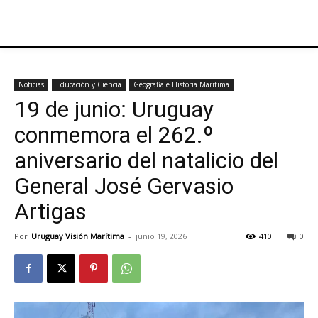
Noticias
Educación y Ciencia
Geografia e Historia Maritima
19 de junio: Uruguay
conmemora el 262.º
aniversario del natalicio del
General José Gervasio
Artigas
Por
Uruguay Visión Marítima
-
junio 19, 2026
410
0