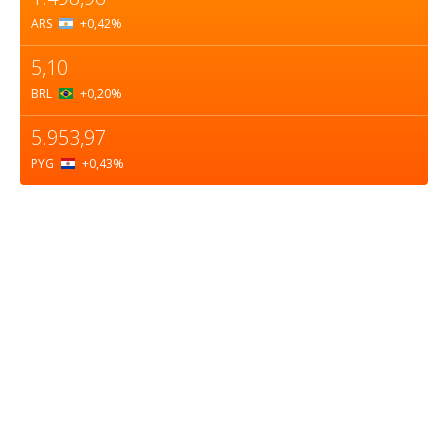
ARS
+0,42
%
5,10
BRL
+0,20
%
5.953,97
PYG
+0,43
%
Sobre nosotros
ASOCIACIÓN CULTURAL Y EDUCATIVA URUGUAY
MARÍTIMO Personería Jurídica M.E.C Nº10457