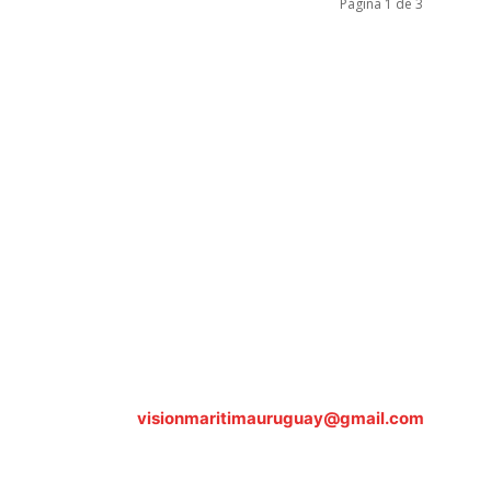
Página 1 de 3
Sobre nosotros
ASOCIACIÓN CULTURAL Y EDUCATIVA URUGUAY MARÍTIMO 
Dr. Alejandro Beisso 1618.
Telefax (0598) 2 403 62 25
Organización Civil Sin Fines de Lucro
Contáctanos:
visionmaritimauruguay@gmail.com