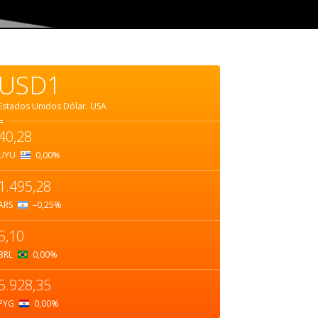
USD1
Estados Unidos Dólar.
USA
=
40,28
UYU
0,00
%
1.495,28
ARS
–0,25
%
5,10
BRL
0,00
%
5.928,35
PYG
0,00
%