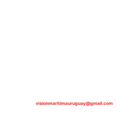
Sobre nosotros
ASOCIACIÓN CULTURAL Y EDUCATIVA URUGUAY
MARÍTIMO Personería Jurídica M.E.C Nº10457
Dr. Alejandro Beisso 1618.
Telefax (0598) 2 403 62 25
Organización Civil Sin Fines de Lucro
Contáctanos:
visionmaritimauruguay@gmail.com