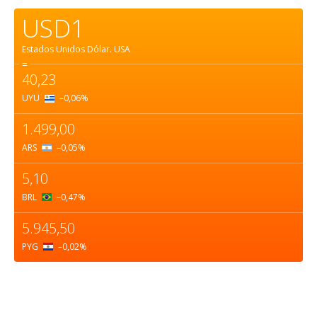
USD1
Estados Unidos Dólar.
USA
=
40,23
UYU
–0,06
%
1.499,00
ARS
–0,05
%
5,10
BRL
–0,47
%
5.945,50
PYG
–0,02
%