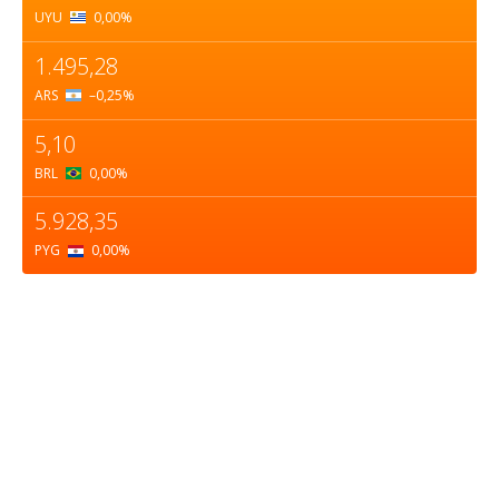
UYU
0,00
%
1.495,28
ARS
–0,25
%
5,10
BRL
0,00
%
5.928,35
PYG
0,00
%
Sobre nosotros
ASOCIACIÓN CULTURAL Y EDUCATIVA URUGUAY