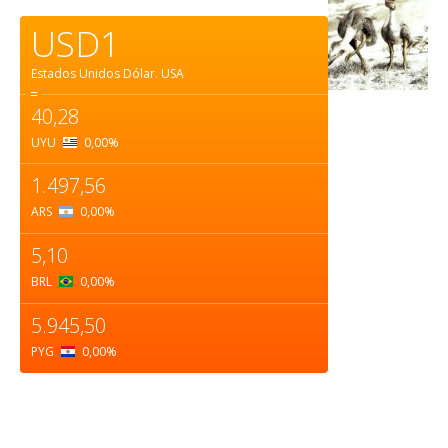
USD1
Estados Unidos Dólar.
USA
=
40,28
UYU
0,00
%
1.497,56
ARS
0,00
%
5,10
BRL
0,00
%
5.945,50
PYG
0,00
%