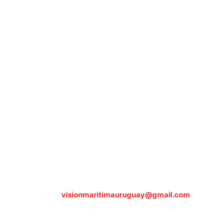
Sobre nosotros
ASOCIACIÓN CULTURAL Y EDUCATIVA URUGUAY MARÍTIMO 
Dr. Alejandro Beisso 1618.
Telefax (0598) 2 403 62 25
Organización Civil Sin Fines de Lucro
Contáctanos:
visionmaritimauruguay@gmail.com