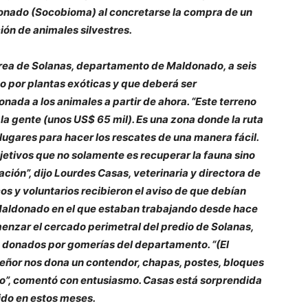
onado (Socobioma) al concretarse la compra de un
ción de animales silvestres.
 área de Solanas, departamento de Maldonado, a seis
to por plantas exóticas y que deberá ser
nada a los animales a partir de ahora. “Este terreno
a gente (unos US$ 65 mil). Es una zona donde la ruta
 lugares para hacer los rescates de una manera fácil.
jetivos que no solamente es recuperar la fauna sino
ción”, dijo Lourdes Casas, veterinaria y directora de
s y voluntarios recibieron el aviso de que debían
 Maldonado en el que estaban trabajando desde hace
nzar el cercado perimetral del predio de Solanas,
s donados por gomerías del departamento. “(El
n señor nos dona un contendor, chapas, postes, bloques
año”, comentó con entusiasmo. Casas está sorprendida
ido en estos meses.