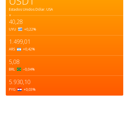
USD1
Estados Unidos Dólar.
USA
=
40,28
UYU
+0,22
%
1.499,01
ARS
+0,42
%
5,08
BRL
–0,04
%
5.930,10
PYG
+0,03
%