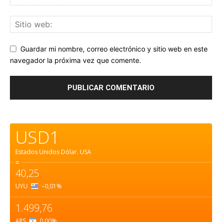
Guardar mi nombre, correo electrónico y sitio web en este
navegador la próxima vez que comente.
USD1
Estados Unidos Dólar.
USA
=
40,25
UYU
–0,01
%
1.499,76
ARS
0,00
%