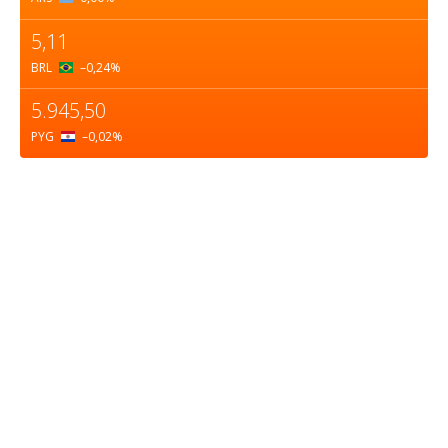
5,11
BRL
–0,24
%
5.945,50
PYG
–0,02
%
Sobre nosotros
ASOCIACIÓN CULTURAL Y EDUCATIVA URUGUAY
MARÍTIMO Personería Jurídica M.E.C Nº10457
Dr. Alejandro Beisso 1618.