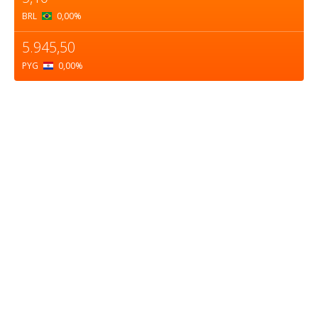
BRL
0,00
%
5.945,50
PYG
0,00
%
Sobre nosotros
ASOCIACIÓN CULTURAL Y EDUCATIVA URUGUAY
MARÍTIMO Personería Jurídica M.E.C Nº10457
Dr. Alejandro Beisso 1618.
Telefax (0598) 2 403 62 25
Organización Civil Sin Fines de Lucro