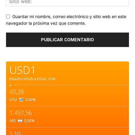
Guardar mi nombre, correo electrónico y sitio web en este
navegador la próxima vez que comente.
USD1
Estados Unidos Dólar.
USA
=
40,28
UYU
0,00
%
1.497,56
ARS
0,00
%
5,10