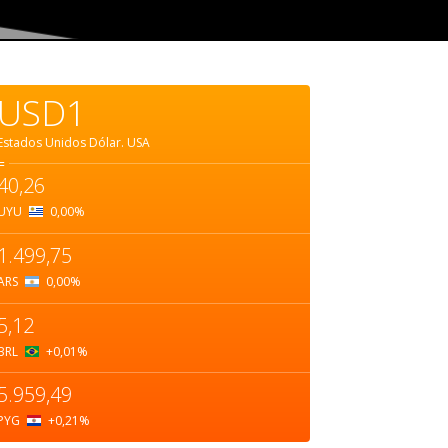
USD1
Estados Unidos Dólar.
USA
=
40,26
UYU
0,00
%
1.499,75
ARS
0,00
%
5,12
BRL
+0,01
%
5.959,49
PYG
+0,21
%