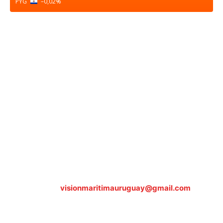
PYG
–0,02
%
Sobre nosotros
ASOCIACIÓN CULTURAL Y EDUCATIVA URUGUAY
MARÍTIMO Personería Jurídica M.E.C Nº10457
Dr. Alejandro Beisso 1618.
Telefax (0598) 2 403 62 25
Organización Civil Sin Fines de Lucro
Contáctanos:
visionmaritimauruguay@gmail.com