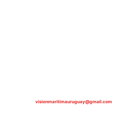
Sobre nosotros
ASOCIACIÓN CULTURAL Y EDUCATIVA URUGUAY
MARÍTIMO Personería Jurídica M.E.C Nº10457
Dr. Alejandro Beisso 1618.
Telefax (0598) 2 403 62 25
Organización Civil Sin Fines de Lucro
Contáctanos:
visionmaritimauruguay@gmail.com