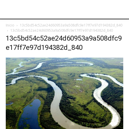
Inicio
13c5bd54c52ae24d60953a9a508dfc9e17ff7e97d194382d_840
13c5bd54c52ae24d60953a9a508dfc9e17ff7e97d194382d_840
13c5bd54c52ae24d60953a9a508dfc9
e17ff7e97d194382d_840