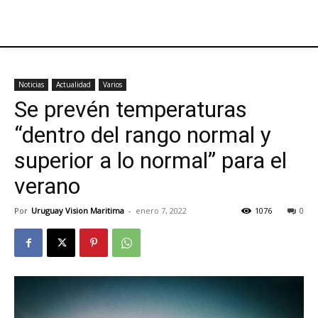
Noticias
Actualidad
Varios
Se prevén temperaturas
“dentro del rango normal y
superior a lo normal” para el
verano
Por
Uruguay Vision Maritima
-
enero 7, 2022
1076
0