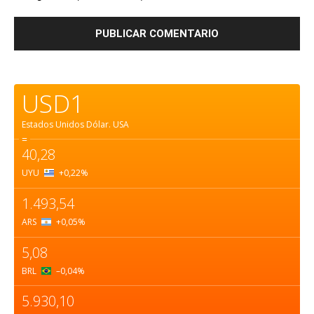
USD1
Estados Unidos Dólar.
USA
=
40,28
UYU
+0,22
%
1.493,54
ARS
+0,05
%
5,08
BRL
–0,04
%
5.930,10