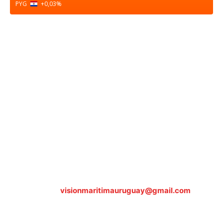
PYG
+0,03
%
Sobre nosotros
ASOCIACIÓN CULTURAL Y EDUCATIVA URUGUAY
MARÍTIMO Personería Jurídica M.E.C Nº10457
Dr. Alejandro Beisso 1618.
Telefax (0598) 2 403 62 25
Organización Civil Sin Fines de Lucro
Contáctanos:
visionmaritimauruguay@gmail.com