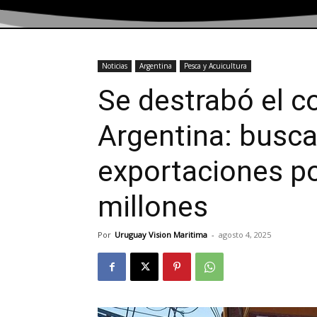
Noticias
Argentina
Pesca y Acuicultura
Se destrabó el c
Argentina: busca
exportaciones p
millones
Por
Uruguay Vision Maritima
-
agosto 4, 2025