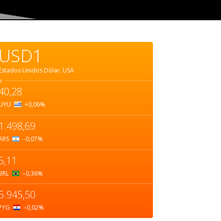
USD1
Estados Unidos Dólar.
USA
=
40,28
UYU
+0,06
%
1.498,69
ARS
–0,07
%
5,11
BRL
–0,36
%
5.945,50
PYG
–0,02
%