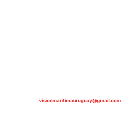
Sobre nosotros
ASOCIACIÓN CULTURAL Y EDUCATIVA URUGUAY MARÍTIMO 
Dr. Alejandro Beisso 1618.
Telefax (0598) 2 403 62 25
Organización Civil Sin Fines de Lucro
Contáctanos:
visionmaritimauruguay@gmail.com