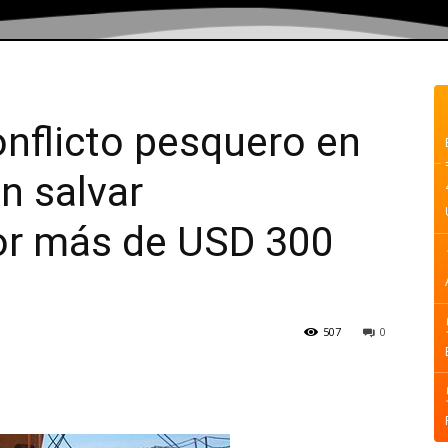
onflicto pesquero en
n salvar
or más de USD 300
507
0