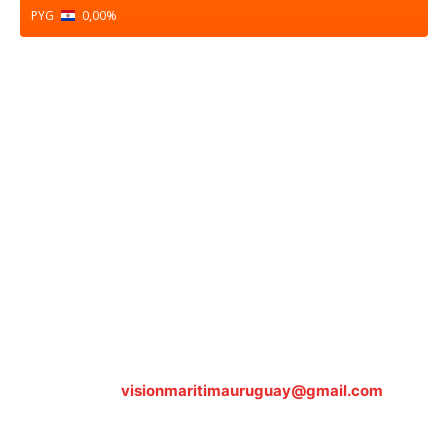
PYG
0,00
%
Sobre nosotros
ASOCIACIÓN CULTURAL Y EDUCATIVA URUGUAY
MARÍTIMO Personería Jurídica M.E.C Nº10457
Dr. Alejandro Beisso 1618.
Telefax (0598) 2 403 62 25
Organización Civil Sin Fines de Lucro
Contáctanos:
visionmaritimauruguay@gmail.com