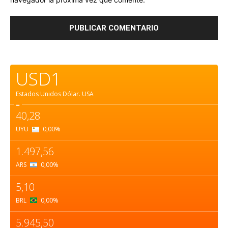
USD1
Estados Unidos Dólar.
USA
=
40,28
UYU
0,00
%
1.497,56
ARS
0,00
%
5,10
BRL
0,00
%
5.945,50