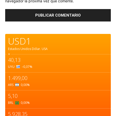
navegador la próxima vez que comente.
USD1
Estados Unidos Dólar.
USA
=
40,13
UYU
–0,37
%
1.499,00
ARS
0,00
%
5,10
BRL
0,00
%
5.928,35