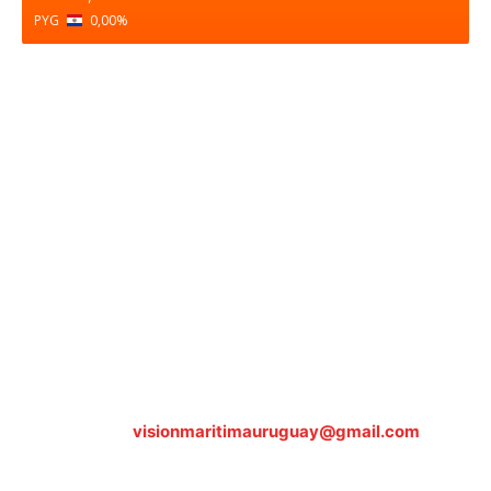
PYG
0,00
%
Sobre nosotros
ASOCIACIÓN CULTURAL Y EDUCATIVA URUGUAY
MARÍTIMO Personería Jurídica M.E.C Nº10457
Dr. Alejandro Beisso 1618.
Telefax (0598) 2 403 62 25
Organización Civil Sin Fines de Lucro
Contáctanos:
visionmaritimauruguay@gmail.com