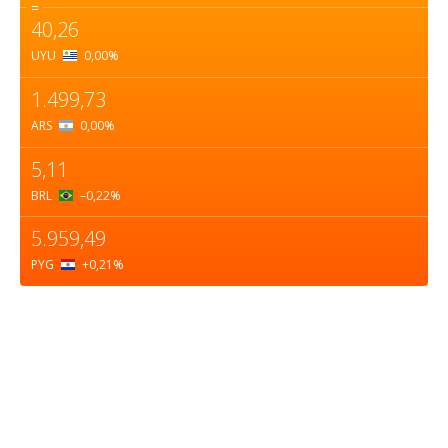
=
40,26
UYU
0,00
%
1.499,73
ARS
0,00
%
5,11
BRL
–0,22
%
5.959,49
PYG
+0,21
%
Sobre nosotros