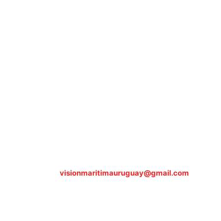
Sobre nosotros
ASOCIACIÓN CULTURAL Y EDUCATIVA URUGUAY
MARÍTIMO Personería Jurídica M.E.C Nº10457
Dr. Alejandro Beisso 1618.
Telefax (0598) 2 403 62 25
Organización Civil Sin Fines de Lucro
Contáctanos:
visionmaritimauruguay@gmail.com