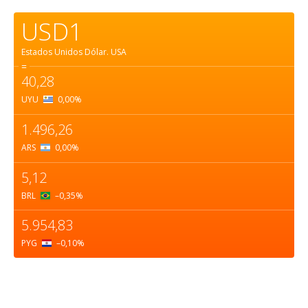
USD1
Estados Unidos Dólar.
USA
=
40,28
UYU
0,00
%
1.496,26
ARS
0,00
%
5,12
BRL
–0,35
%
5.954,83
PYG
–0,10
%