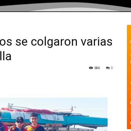
s se colgaron varias
lla
686
0