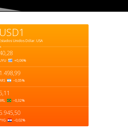
USD1
Estados Unidos Dólar.
USA
=
40,28
UYU
+0,06
%
1.498,99
ARS
–0,05
%
5,11
BRL
–0,32
%
5.945,50
PYG
–0,02
%