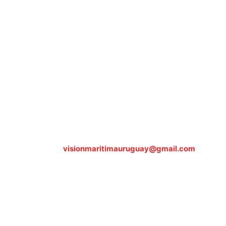
Sobre nosotros
ASOCIACIÓN CULTURAL Y EDUCATIVA URUGUAY MARÍTIMO 
Dr. Alejandro Beisso 1618.
Telefax (0598) 2 403 62 25
Organización Civil Sin Fines de Lucro
Contáctanos:
visionmaritimauruguay@gmail.com