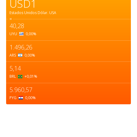
USD1
Estados Unidos Dólar.
USA
=
40,28
UYU
0,00
%
1.496,26
ARS
0,00
%
5,14
BRL
+0,01
%
5.960,57
PYG
0,00
%