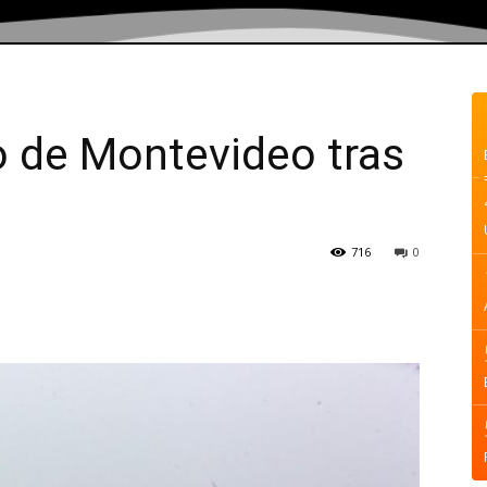
o de Montevideo tras
716
0