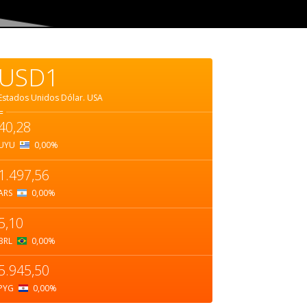
USD1
Estados Unidos Dólar.
USA
=
40,28
UYU
0,00
%
1.497,56
ARS
0,00
%
5,10
BRL
0,00
%
5.945,50
PYG
0,00
%