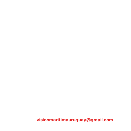
Sobre nosotros
ASOCIACIÓN CULTURAL Y EDUCATIVA URUGUAY MARÍTIMO 
Dr. Alejandro Beisso 1618.
Telefax (0598) 2 403 62 25
Organización Civil Sin Fines de Lucro
Contáctanos:
visionmaritimauruguay@gmail.com