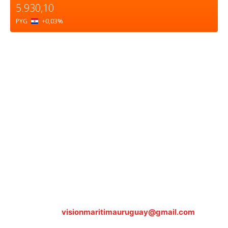
5.930,10
PYG
+0,03
%
Sobre nosotros
ASOCIACIÓN CULTURAL Y EDUCATIVA URUGUAY
MARÍTIMO Personería Jurídica M.E.C Nº10457
Dr. Alejandro Beisso 1618.
Telefax (0598) 2 403 62 25
Organización Civil Sin Fines de Lucro
Contáctanos:
visionmaritimauruguay@gmail.com