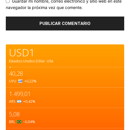
Guardar mi nombre, correo electrónico y sitio web en este
navegador la próxima vez que comente.
USD1
Estados Unidos Dólar.
USA
=
40,28
UYU
+0,22
%
1.499,01
ARS
+0,42
%
5,08
BRL
–0,04
%