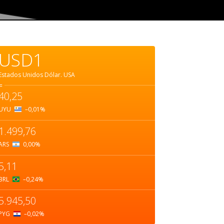
USD1
Estados Unidos Dólar.
USA
=
40,25
UYU
–0,01
%
1.499,76
ARS
0,00
%
5,11
BRL
–0,24
%
5.945,50
PYG
–0,02
%