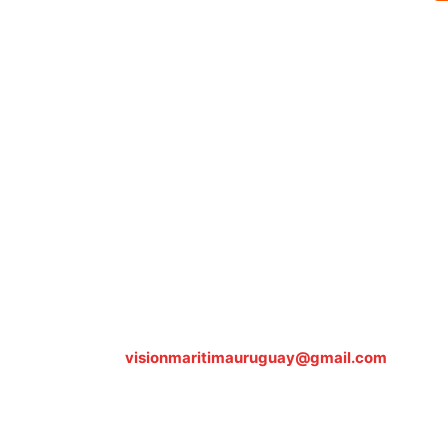
Sobre nosotros
ASOCIACIÓN CULTURAL Y EDUCATIVA URUGUAY MARÍTIMO 
Dr. Alejandro Beisso 1618.
Telefax (0598) 2 403 62 25
Organización Civil Sin Fines de Lucro
Contáctanos:
visionmaritimauruguay@gmail.com