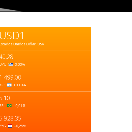
USD1
Estados Unidos Dólar.
USA
=
40,28
UYU
0,00
%
1.499,00
ARS
+0,10
%
5,10
BRL
–0,01
%
5.928,35
PYG
–0,29
%