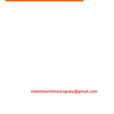
Sobre nosotros
ASOCIACIÓN CULTURAL Y EDUCATIVA URUGUAY
MARÍTIMO Personería Jurídica M.E.C Nº10457
Dr. Alejandro Beisso 1618.
Telefax (0598) 2 403 62 25
Organización Civil Sin Fines de Lucro
Contáctanos:
visionmaritimauruguay@gmail.com