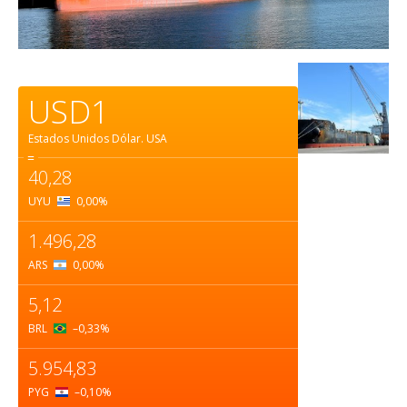
USD1
Estados Unidos Dólar.
USA
=
40,28
UYU
0,00
%
1.496,28
ARS
0,00
%
5,12
BRL
–0,33
%
5.954,83
PYG
–0,10
%