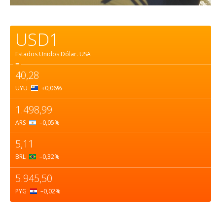
USD1
Estados Unidos Dólar.
USA
=
40,28
UYU
+0,06
%
1.498,99
ARS
–0,05
%
5,11
BRL
–0,32
%
5.945,50
PYG
–0,02
%