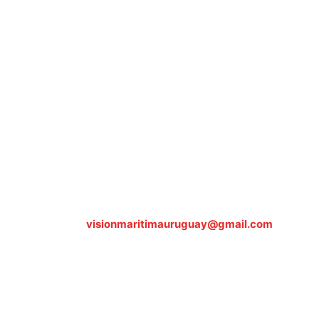
Sobre nosotros
ASOCIACIÓN CULTURAL Y EDUCATIVA URUGUAY
MARÍTIMO Personería Jurídica M.E.C Nº10457
Dr. Alejandro Beisso 1618.
Telefax (0598) 2 403 62 25
Organización Civil Sin Fines de Lucro
Contáctanos:
visionmaritimauruguay@gmail.com