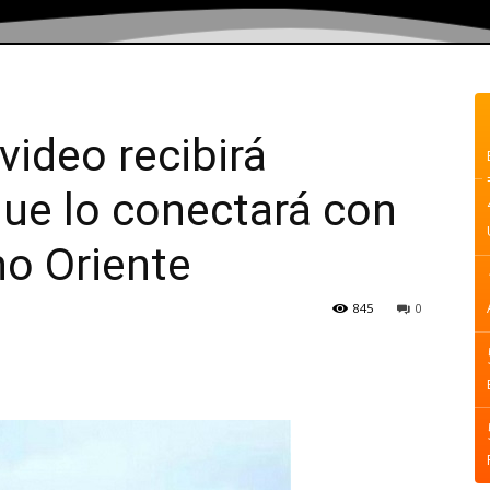
ideo recibirá
que lo conectará con
no Oriente
845
0