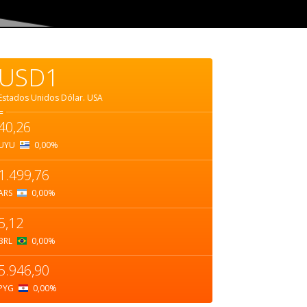
USD1
Estados Unidos Dólar.
USA
=
40,26
UYU
0,00
%
1.499,76
ARS
0,00
%
5,12
BRL
0,00
%
5.946,90
PYG
0,00
%