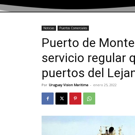
Noticias
Puertos Comerciales
Puerto de Montev
servicio regular 
puertos del Leja
Por
Uruguay Vision Maritima
-
enero 25, 2022