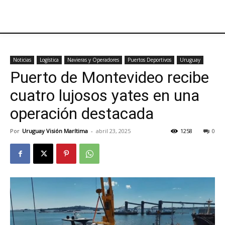
Noticias
Logística
Navieras y Operadores
Puertos Deportivos
Uruguay
Puerto de Montevideo recibe
cuatro lujosos yates en una
operación destacada
Por
Uruguay Visión Marítima
-
abril 23, 2025
1258
0