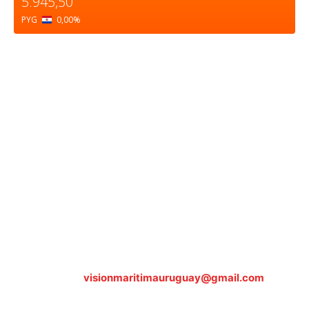
5.945,50
PYG
0,00
%
Sobre nosotros
ASOCIACIÓN CULTURAL Y EDUCATIVA URUGUAY
MARÍTIMO Personería Jurídica M.E.C Nº10457
Dr. Alejandro Beisso 1618.
Telefax (0598) 2 403 62 25
Organización Civil Sin Fines de Lucro
Contáctanos:
visionmaritimauruguay@gmail.com