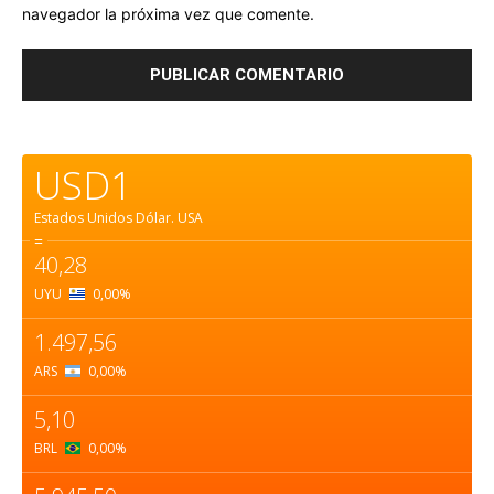
navegador la próxima vez que comente.
USD1
Estados Unidos Dólar.
USA
=
40,28
UYU
0,00
%
1.497,56
ARS
0,00
%
5,10
BRL
0,00
%