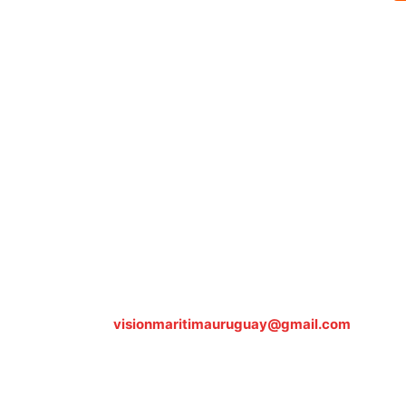
Sobre nosotros
ASOCIACIÓN CULTURAL Y EDUCATIVA URUGUAY MARÍTIMO 
Dr. Alejandro Beisso 1618.
Telefax (0598) 2 403 62 25
Organización Civil Sin Fines de Lucro
Contáctanos:
visionmaritimauruguay@gmail.com