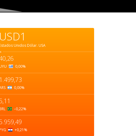
USD1
Estados Unidos Dólar.
USA
=
40,26
UYU
0,00
%
1.499,73
ARS
0,00
%
5,11
BRL
–0,22
%
5.959,49
PYG
+0,21
%