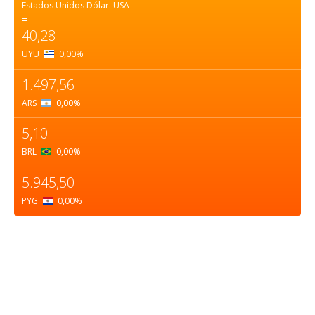
Estados Unidos Dólar.
USA
=
40,28
UYU
0,00
%
1.497,56
ARS
0,00
%
5,10
BRL
0,00
%
5.945,50
PYG
0,00
%