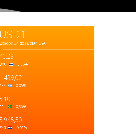
USD1
Estados Unidos Dólar.
USA
=
40,28
UYU
+0,06
%
1.499,02
ARS
–0,05
%
5,10
BRL
–0,53
%
5.945,50
PYG
–0,02
%