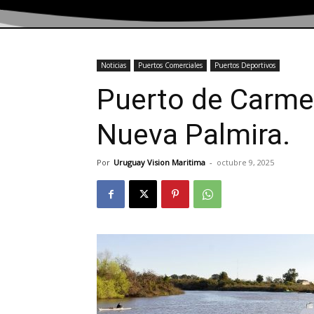
Noticias
Puertos Comerciales
Puertos Deportivos
Puerto de Carme
Nueva Palmira.
Por
Uruguay Vision Maritima
-
octubre 9, 2025