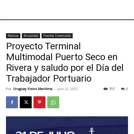
Noticias
Actualidad
Puertos Comerciales
Proyecto Terminal
Multimodal Puerto Seco en
Rivera y saludo por el Día del
Trabajador Portuario
Por
Uruguay Vision Maritima
-
julio 22, 2025
717
0