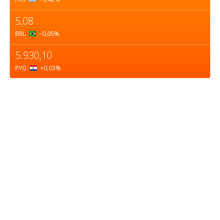
5,08
BRL
–0,05
%
5.930,10
PYG
+0,03
%
Sobre nosotros
ASOCIACIÓN CULTURAL Y EDUCATIVA URUGUAY
MARÍTIMO Personería Jurídica M.E.C Nº10457
Dr. Alejandro Beisso 1618.