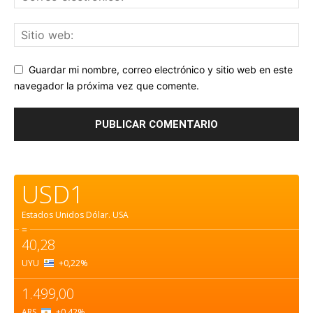
Guardar mi nombre, correo electrónico y sitio web en este
navegador la próxima vez que comente.
USD1
Estados Unidos Dólar.
USA
=
40,28
UYU
+0,22
%
1.499,00
ARS
+0,42
%