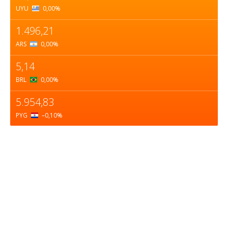
UYU
0,00
%
1.496,21
ARS
0,00
%
5,14
BRL
0,00
%
5.954,83
PYG
–0,10
%
Sobre nosotros
ASOCIACIÓN CULTURAL Y EDUCATIVA URUGUAY