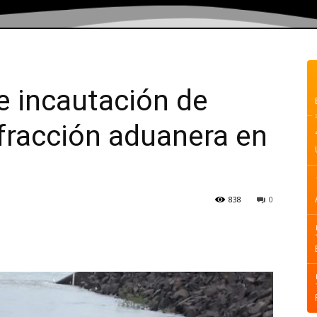
e incautación de
fracción aduanera en
838
0