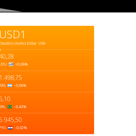
USD1
Estados Unidos Dólar.
USA
=
40,28
UYU
+0,06
%
1.498,75
ARS
–0,06
%
5,10
BRL
–0,43
%
5.945,50
PYG
–0,02
%