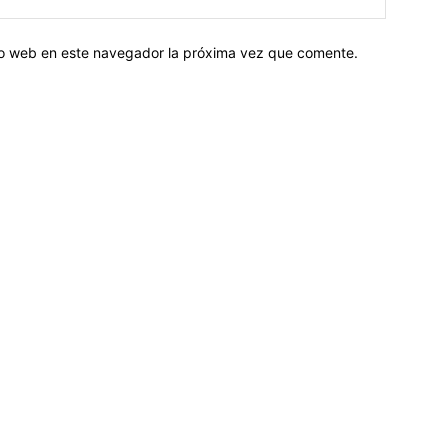
tio web en este navegador la próxima vez que comente.
Sobre nosotros
ASOCIACIÓN CULTURAL Y EDUCATIVA URUGUAY MARÍTIMO 
Dr. Alejandro Beisso 1618.
Telefax (0598) 2 403 62 25