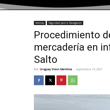
Noticias
Seguridad para la Navegacion
Procedimiento d
mercadería en in
Salto
Por
Uruguay Vision Maritima
-
septiembre 13, 2021