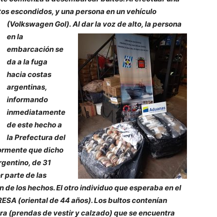
ltos escondidos, y una persona en un vehículo
(Volkswagen Gol).
Al dar la voz de alto, la persona
en la
embarcación se
da a la fuga
hacia costas
argentinas,
informando
inmediatamente
de este hecho a
la Prefectura del
ormente que dicho
rgentino, de 31
r parte de las
 de los hechos. El otro individuo que esperaba en el
RESA (oriental de 44 años). Los bultos contenían
a (prendas de vestir y calzado) que se encuentra