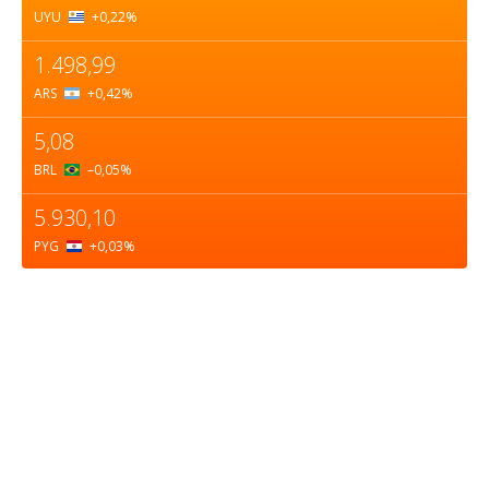
UYU
+0,22
%
1.498,99
ARS
+0,42
%
5,08
BRL
–0,05
%
5.930,10
PYG
+0,03
%
Sobre nosotros
ASOCIACIÓN CULTURAL Y EDUCATIVA URUGUAY