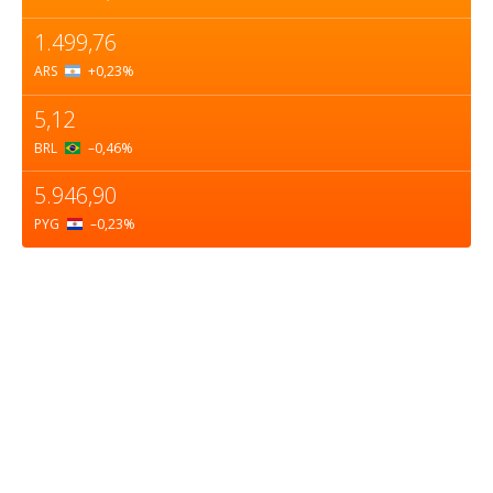
1.499,76
ARS
+0,23
%
5,12
BRL
–0,46
%
5.946,90
PYG
–0,23
%
Sobre nosotros
ASOCIACIÓN CULTURAL Y EDUCATIVA URUGUAY