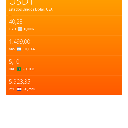
USD1
Estados Unidos Dólar.
USA
=
40,28
UYU
0,00
%
1.499,00
ARS
+0,10
%
5,10
BRL
–0,01
%
5.928,35
PYG
–0,29
%