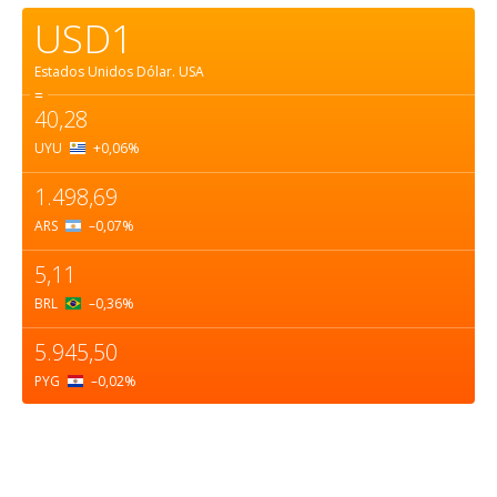
USD1
Estados Unidos Dólar.
USA
=
40,28
UYU
+0,06
%
1.498,69
ARS
–0,07
%
5,11
BRL
–0,36
%
5.945,50
PYG
–0,02
%