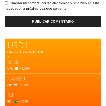
Guardar mi nombre, correo electrónico y sitio web en este
navegador la próxima vez que comente.
USD1
Estados Unidos Dólar.
USA
=
40,28
UYU
+0,06
%
1.498,99
ARS
–0,05
%
5,11
BRL
–0,32
%