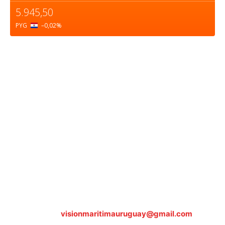
5.945,50
PYG
–0,02
%
Sobre nosotros
ASOCIACIÓN CULTURAL Y EDUCATIVA URUGUAY
MARÍTIMO Personería Jurídica M.E.C Nº10457
Dr. Alejandro Beisso 1618.
Telefax (0598) 2 403 62 25
Organización Civil Sin Fines de Lucro
Contáctanos:
visionmaritimauruguay@gmail.com