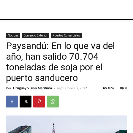
Noticias
Comercio Exterior
Puertos Comerciales
Paysandú: En lo que va del
año, han salido 70.704
toneladas de soja por el
puerto sanducero
Por
Uruguay Vision Maritima
-
septiembre 7, 2022
824
0