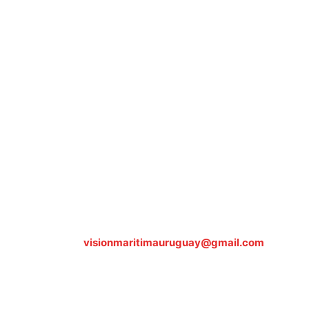
Sobre nosotros
ASOCIACIÓN CULTURAL Y EDUCATIVA URUGUAY
MARÍTIMO Personería Jurídica M.E.C Nº10457
Dr. Alejandro Beisso 1618.
Telefax (0598) 2 403 62 25
Organización Civil Sin Fines de Lucro
Contáctanos:
visionmaritimauruguay@gmail.com