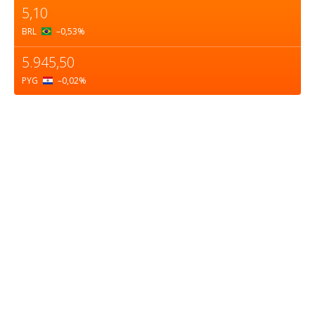
5,10
BRL
–0,53
%
5.945,50
PYG
–0,02
%
Sobre nosotros
ASOCIACIÓN CULTURAL Y EDUCATIVA URUGUAY
MARÍTIMO Personería Jurídica M.E.C Nº10457
Dr. Alejandro Beisso 1618.
Telefax (0598) 2 403 62 25