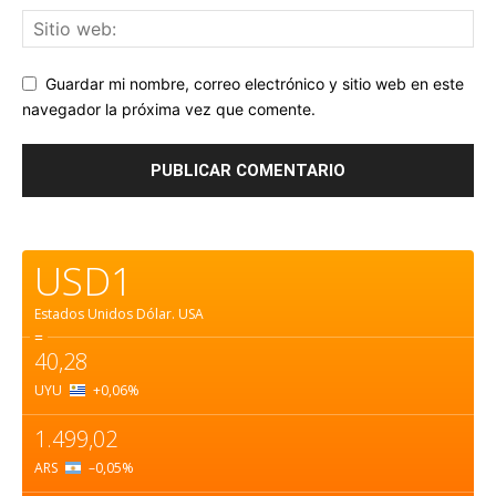
Guardar mi nombre, correo electrónico y sitio web en este
navegador la próxima vez que comente.
USD1
Estados Unidos Dólar.
USA
=
40,28
UYU
+0,06
%
1.499,02
ARS
–0,05
%